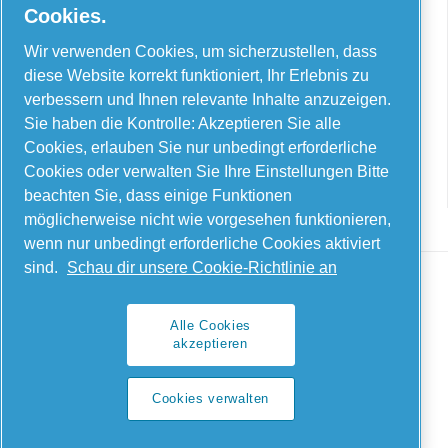
Cookies.
AIRnet – C. Aria C.S.R.L.
Wir verwenden Cookies, um sicherzustellen, dass
Via Selva Maiolo, 5/7 – 36075, Montecchio
diese Website korrekt funktioniert, Ihr Erlebnis zu
Maggiore, Vicenza, Italien
verbessern und Ihnen relevante Inhalte anzuzeigen.
Sie haben die Kontrolle: Akzeptieren Sie alle
Contact us
Cookies, erlauben Sie nur unbedingt erforderliche
Cookies oder verwalten Sie Ihre Einstellungen Bitte
beachten Sie, dass einige Funktionen
möglicherweise nicht wie vorgesehen funktionieren,
wenn nur unbedingt erforderliche Cookies aktiviert
sind.
Schau dir unsere Cookie-Richtlinie an
Alle Cookies
Legal & Privacy Notices
akzeptieren
Cookies verwalten
Cookies verwalten
Sitemap
© 2026 AIRnet