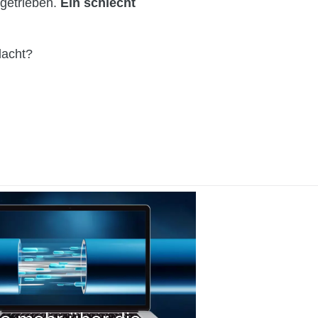
ngetrieben.
Ein schlecht
dacht?