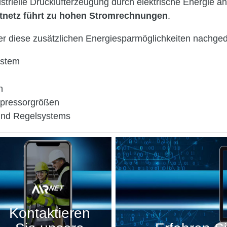
ustrielle Drucklufterzeugung durch elektrische Energie a
ftnetz führt zu hohen Stromrechnungen
.
r diese zusätzlichen Energiesparmöglichkeiten nachge
ystem
n
pressorgrößen
und Regelsystems
Kontaktieren