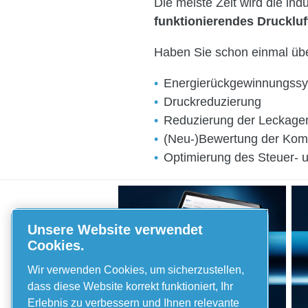
Die meiste Zeit wird die ind
funktionierendes Drucklu
Haben Sie schon einmal übe
Energierückgewinnungss
Druckreduzierung
Reduzierung der Leckage
(Neu-)Bewertung der Kom
Optimierung des Steuer- 
Unsere Website verwendet
So finden Sie
Cookies.
die von Ihnen
Wir verwenden Cookies, um sicherzustellen,
benötigten
dass diese Website korrekt funktioniert, Ihr
Erlebnis zu verbessern und Ihnen relevante