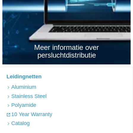
Meer informatie over
persluchtdistributie
Leidingnetten
Aluminium
Stainless Steel
Polyamide
10 Year Warranty
Catalog