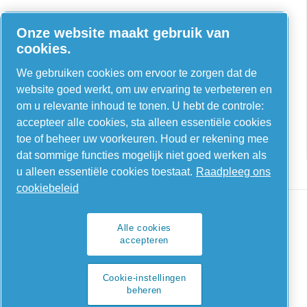
Onze website maakt gebruik van
AIRnet - C. Aria C.S.R.L.
cookies.
Via Selva Maiolo, 5/7 - 36075, Montecchio
We gebruiken cookies om ervoor te zorgen dat de
Maggiore, Vicenza Italië
website goed werkt, om uw ervaring te verbeteren en
om u relevante inhoud te tonen. U hebt de controle:
Contact us
accepteer alle cookies, sta alleen essentiële cookies
toe of beheer uw voorkeuren. Houd er rekening mee
dat sommige functies mogelijk niet goed werken als
u alleen essentiële cookies toestaat.
Raadpleeg ons
cookiebeleid
Alle cookies
accepteren
Legal & Privacy Notices
Cookie-instellingen beheren
Cookie-instellingen
beheren
Sitemap