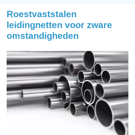
Roestvaststalen
leidingnetten voor zware
omstandigheden