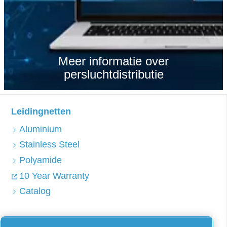
Meer informatie over
persluchtdistributie
Leidingnetten
Aluminium
Stainless Steel
Polyamide
10 Year Warranty
Catalog