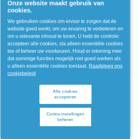
Onze website maakt gebruik van
AIRnet - C. Aria C.S.R.L.
cookies.
Via Selva Maiolo, 5/7 - 36075, Montecchio
We gebruiken cookies om ervoor te zorgen dat de
Maggiore, Vicenza Italië
website goed werkt, om uw ervaring te verbeteren en
om u relevante inhoud te tonen. U hebt de controle:
Contact us
accepteer alle cookies, sta alleen essentiële cookies
toe of beheer uw voorkeuren. Houd er rekening mee
dat sommige functies mogelijk niet goed werken als
u alleen essentiële cookies toestaat.
Raadpleeg ons
cookiebeleid
Alle cookies
accepteren
Legal & Privacy Notices
Cookie-instellingen beheren
Cookie-instellingen
beheren
Sitemap
© 2026 AIRnet