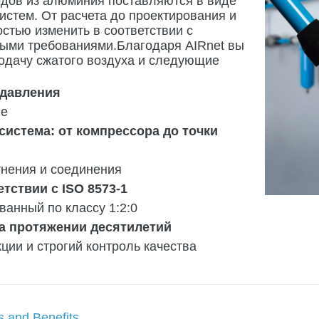
дов из алюминия поставляются в виде
стем. От расчета до проектирования и
остью изменить в соответствии с
ыми требованиями.Благодаря AIRnet вы
одачу сжатого воздуха и следующие
 давления
ие
система: от компрессора до точки
нения и соединения
тствии с ISO 8573-1
анный по классу 1:2:0
а протяжении десятилетий
ции и строгий контроль качества
s and Benefits