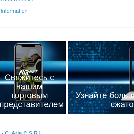
 Information
Свяжитесь с
нашим
торговым
Узнайте больш
представителем
сжато
- C. Aria C.S.R.L.