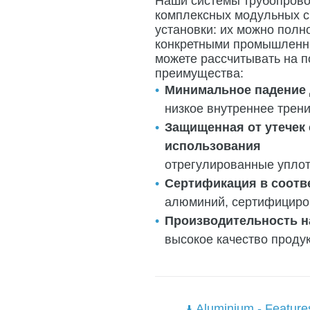
Наши системы трубопрово
комплексных модульных си
установки: их можно полн
конкретными промышленн
можете рассчитывать на п
преимущества:
Минимальное падение
низкое внутреннее трен
Защищенная от утечек 
использования
отрегулированные уплот
Сертификация в соотве
алюминий, сертифициров
Производительность н
высокое качество продук
Aluminium - Feature