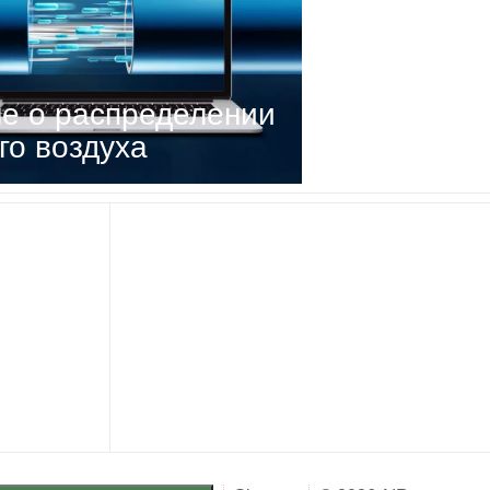
е о распределении
го воздуха