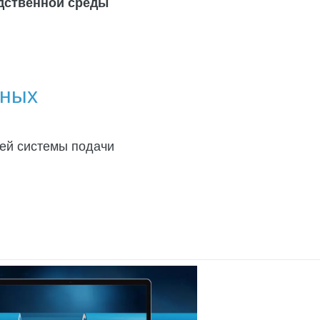
одственной среды
шных
шей системы подачи