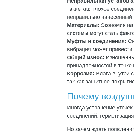
Неправильная установка
такие как плохое соедин
неправильно нанесенный р
Материалы:
Экономия на
системы могут стать факт
Муфты и соединения:
Си
вибрация может привести
Общий износ:
Изношенные
принадлежностей в точке 
Коррозия:
Влага внутри с
так как защитное покрыти
Почему воздуш
Иногда устранение утечек
соединений, герметизаци
Но зачем ждать появлени