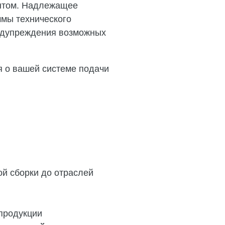
онтом. Надлежащее
ммы технического
едупреждения возможных
я о вашей системе подачи
й сборки до отраслей
продукции