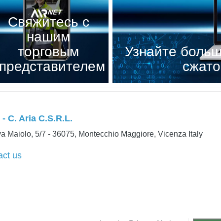
Свяжитесь с
нашим
торговым
Узнайте больш
представителем
сжато
- C. Aria C.S.R.L.
a Maiolo, 5/7 - 36075, Montecchio Maggiore, Vicenza Italy
act us