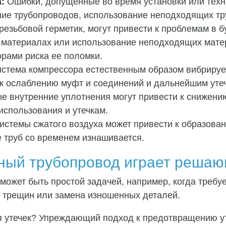
:
Ошибки, допущенные во время установки или техн
ение трубопроводов, использование неподходящих т
езьбовой герметик, могут привести к проблемам в 
 материалах или использование неподходящих мате
орами риска ее поломки.
стема компрессора естественным образом вибрирует
 к ослаблению муфт и соединений и дальнейшим уте
 внутренние уплотнения могут привести к снижен
использования и утечкам.
истемы сжатого воздуха может привести к образован
е труб со временем изнашивается.
ный трубопровод играет реша
 может быть простой задачей, например, когда требу
я трещин или замена изношенных деталей.
я утечек? Упреждающий подход к предотвращению ут