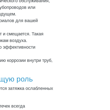
ического обслуживания,
рубопроводов или
будущем.
риалов для вашей
 и смещается. Такая
чкам воздуха.
ию эффективности
ию коррозии внутри труб,
ющую роль
ется затяжка ослабленных
ечек всегда