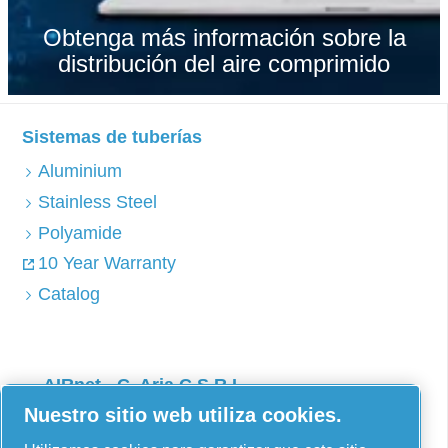
Obtenga más información sobre la
distribución del aire comprimido
Sistemas de tuberías
Aluminium
Stainless Steel
Polyamide
10 Year Warranty
Catalog
AIRnet - C. Aria C.S.R.L.
Nuestro sitio web utiliza cookies.
Via Selva Maiolo, 5/7 - 36075, Montecchio
Maggiore, Vicenza (Italia)