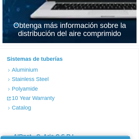
Obtenga más información sobre la
distribución del aire comprimido
Sistemas de tuberías
Aluminium
Stainless Steel
Polyamide
10 Year Warranty
Catalog
AIRnet - C. Aria C.S.R.L.