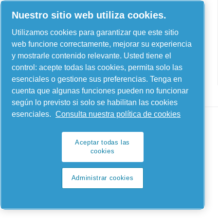
AIRnet - C. Aria C.S.R.L.
Nuestro sitio web utiliza cookies.
Via Selva Maiolo, 5/7 - 36075, Montecchio
Maggiore, Vicenza (Italia)
Utilizamos cookies para garantizar que este sitio
web funcione correctamente, mejorar su experiencia
Contact us
y mostrarle contenido relevante. Usted tiene el
control: acepte todas las cookies, permita solo las
esenciales o gestione sus preferencias. Tenga en
cuenta que algunas funciones pueden no funcionar
según lo previsto si solo se habilitan las cookies
esenciales.
Consulta nuestra política de cookies
Aceptar todas las
Legal & Privacy Notices
cookies
Administrar cookies
Administrar cookies
Sitemap
© 2026 AIRnet