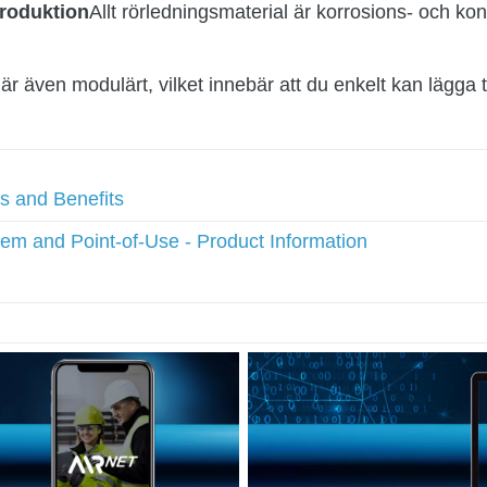
produktion
Allt rörledningsmaterial är korrosions- och kon
 även modulärt, vilket innebär att du enkelt kan lägga till 
s and Benefits
em and Point-of-Use - Product Information