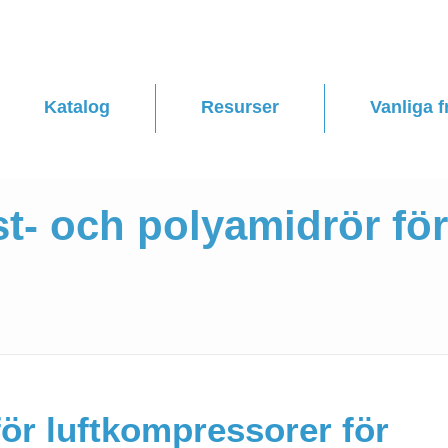
Katalog
Resurser
Vanliga f
ast- och polyamidrör fö
ör luftkompressorer för