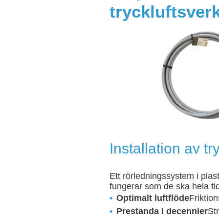
tryckluftsver
Installation av t
Ett rörledningssystem i plast
fungerar som de ska hela ti
Optimalt luftflöde
Friktion
Prestanda i decennier
Str