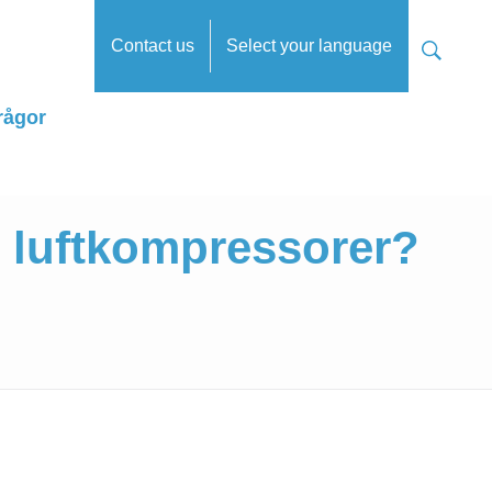
Contact us
Select your language
rågor
r luftkompressorer?