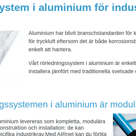
stem i aluminium för indus
Aluminium har blivit branschstandarden för 
för tryckluft eftersom det är både korrosions
enkelt att hantera.
Vårt rörledningssystem i aluminium är enkelt
installera jämfört med traditionella svetsa
ngssystemen i aluminium är modu
luminium levereras som kompletta, modulära
onstruktion och installation: de kan
ecifika industrikrav.Med AIRnet kan du förlita