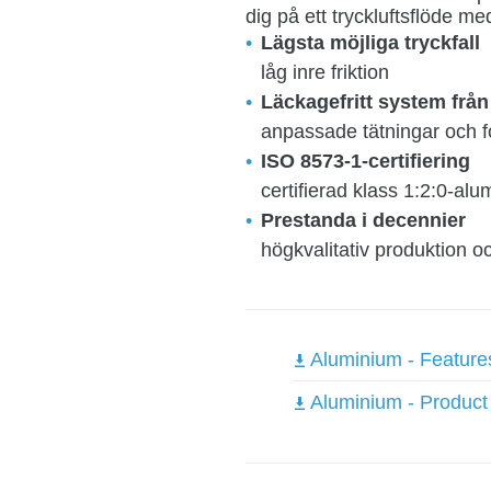
dig på ett tryckluftsflöde me
Lägsta möjliga tryckfall
låg inre friktion
Läckagefritt system från
anpassade tätningar och f
ISO 8573-1-certifiering
certifierad klass 1:2:0-al
Prestanda i decennier
högkvalitativ produktion och
Aluminium - Feature
Aluminium - Product