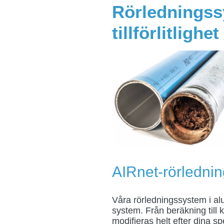
Rörledningssy
tillförlitlighet
AIRnet-rörledni
Våra rörledningssystem i a
system. Från beräkning till k
modifieras helt efter dina sp