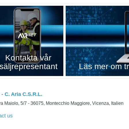
Kontakta vår
säljrepresentant
Läs mer om try
- C. Aria C.S.R.L.
a Maiolo, 5/7 - 36075, Montecchio Maggiore, Vicenza, Italien
act us