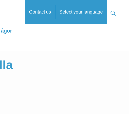
Contact us
Select your language
rågor
lla