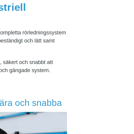
triell
kompletta rörledningssystem
beständigt och lätt samt
, säkert och snabbt att
de och gängade system.
lära och snabba